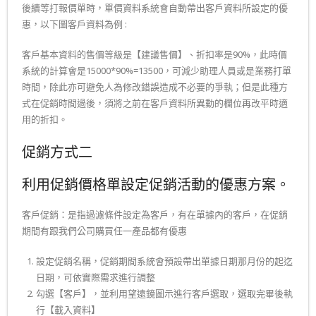
後續等打報價單時，單價資料系統會自動帶出客戶資料所設定的優
惠，以下圖客戶資料為例 :
客戶基本資料的售價等級是【建議售價】、折扣率是90%，此時價
系統的計算會是15000*90%=13500，可減少助理人員或是業務打單
時間，除此亦可避免人為修改錯誤造成不必要的爭執；但是此種方
式在促銷時間過後，須將之前在客戶資料所異動的欄位再改平時適
用的折扣。
促銷方式二
利用促銷價格單設定促銷活動的優惠方案。
客戶促銷：是指過濾條件設定為客戶，有在單據內的客戶，在促銷
期間有跟我們公司購買任一產品都有優惠
設定促銷名稱，促銷期間系統會預設帶出單據日期那月份的起迄
日期，可依實際需求進行調整
勾選【客戶】，並利用望遠鏡圖示進行客戶選取，選取完畢後執
行【載入資料】