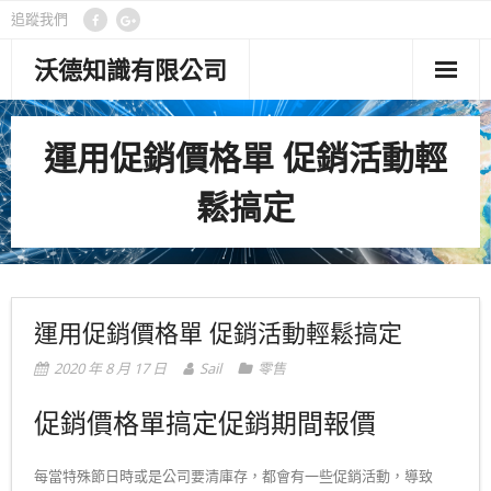
追蹤我們
沃德知識有限公司
首頁
運用促銷價格單 促銷活動輕
管理功能
鬆搞定
客製專案
顧問專欄
關於沃德
運用促銷價格單 促銷活動輕鬆搞定
聯絡我們
2020 年 8 月 17 日
Sail
零售
隱私權政策
促銷價格單搞定促銷期間報價
每當特殊節日時或是公司要清庫存，都會有一些促銷活動，導致