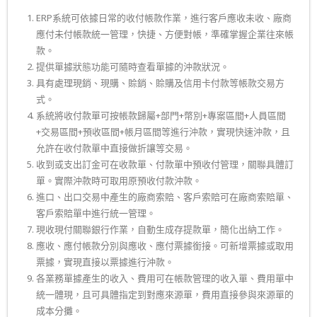
ERP系統可依據日常的收付帳款作業，進行客戶應收未收、廠商
應付未付帳款統一管理，快捷、方便對帳，準確掌握企業往來帳
款。
提供單據狀態功能可隨時查看單據的沖款狀況。
具有處理現銷、現購、賒銷、賒購及信用卡付款等帳款交易方
式。
系統將收付款單可按帳款歸屬+部門+幣別+專案區間+人員區間
+交易區間+預收區間+帳月區間等進行沖款，實現快速沖款，且
允許在收付款單中直接做折讓等交易。
收到或支出訂金可在收款單、付款單中預收付管理，關聯具體訂
單。實際沖款時可取用原預收付款沖款。
進口、出口交易中產生的廠商索賠、客戶索賠可在廠商索賠單、
客戶索賠單中進行統一管理。
現收現付關聯銀行作業，自動生成存提款單，簡化出納工作。
應收、應付帳款分別與應收、應付票據銜接。可新增票據或取用
票據，實現直接以票據進行沖款。
各業務單據產生的收入、費用可在帳款管理的收入單、費用單中
統一體現，且可具體指定到對應來源單，費用直接參與來源單的
成本分攤。