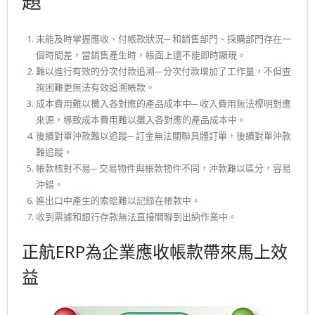
題
未能及時掌握應收、付帳款狀況─ 和銷售部門、採購部門存在一
個時間差，當銷售產生時，帳面上還不能即時顯現。
難以進行有效的分次付款追溯─ 分次付款增加了工作量，不但查
詢困難更無法有效追溯帳款。
成本費用難以攤入各對應的產品成本中─ 收入費用無法標明對應
來源，導致成本費用難以攤入各對應的產品成本中。
後續對單沖款難以追蹤─ 訂金無法關聯具體訂單，後續對單沖款
難追蹤。
帳款核對不易─ 交易物件與帳款物件不同，沖款難以區分，容易
沖錯。
進出口中產生的索賠難以記錄在帳款中。
收到票據和銀行存款無法直接關聯到出納作業中。
正航ERP為企業應收帳款帶來馬上效
益