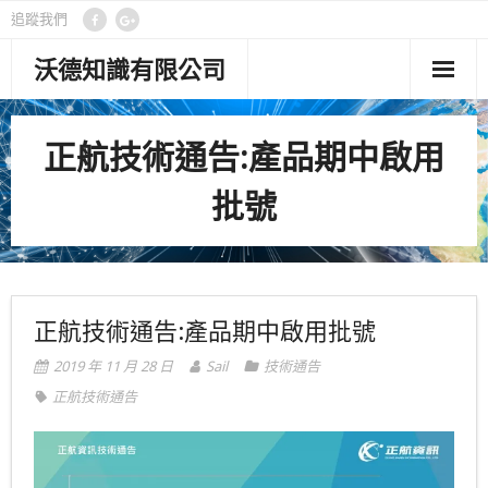
追蹤我們
沃德知識有限公司
首頁
正航技術通告:產品期中啟用
管理功能
批號
客製專案
顧問專欄
關於沃德
正航技術通告:產品期中啟用批號
聯絡我們
2019 年 11 月 28 日
Sail
技術通告
正航技術通告
隱私權政策