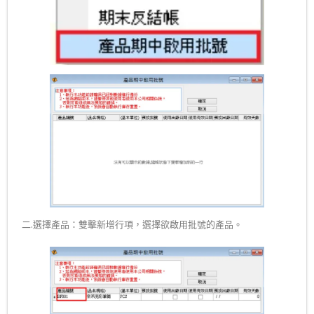
二.選擇產品：雙擊新增行項，選擇欲啟用批號的產品。