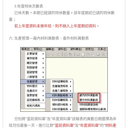
二.
3.年度特休天數表
二.
已休天數 = 本期已經請的特休數量 + 該年度期初已請的特休數
量；
二.
若上年度資料未做年結，則不納入上年度期初資料。
六. 生產管理—廠內材料異動表、委外材料異動表
二.
分別將“當前資料庫”及“年度資料庫”該報表的異動日期選擇為年
結月份最後一天，進行比對
“當前資料庫”
及
“年度資料庫”
的
“材料產