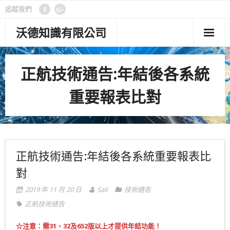
追蹤我們
沃德知識有限公司
首頁
正航技術通告:年結後各系統
管理功能
重要報表比對
客製專案
顧問專欄
關於沃德
正航技術通告:年結後各系統重要報表比
對
聯絡我們
2019 年 11 月 20 日
Sail
技術通告
隱私權政策
正航技術通告
☆注意：需31、32及652版以上才提供年結功能！