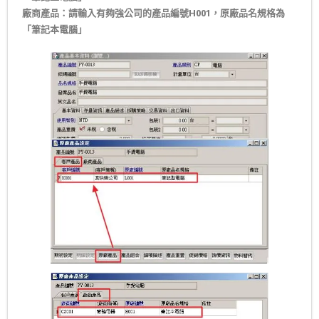
廠商產品：請輸入有夠強公司的產品編號H001，原廠品名規格為
「筆記本電腦」