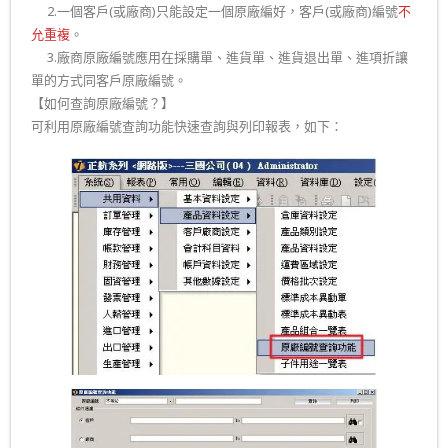
※
2.一個客戶(或廠商)只能設定一個原廠編好，客戶(或廠商)編號
不
允重複
。
※
3.廠商原廠編號應用在採購單、進貨單、進貨退出單、進項折讓
單的方式同客戶原廠編號。
【如何查詢原廠編號？】
可利用原廠編號查詢功能快速查詢與列印報表，如下：