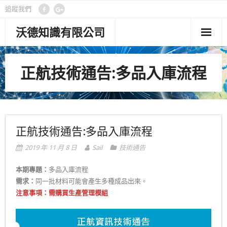
追蹤我們
沃德知識有限公司
首頁
正航技術通告:多品入庫流程
管理功能
客製專案
顧問專欄
正航技術通告:多品入庫流程
關於沃德
2019 年 11 月 8 日
Sail
技術通告
聯絡我們
本期專題：
多品入庫流程
需求：
同一批材料可能會產生多種成品出來。
隱私權政策
注意事項：需購買生產管理模組